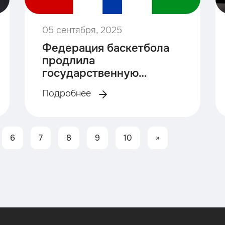
05 сентября, 2025
Федерация баскетбола
продлила
государственную
аккредитацию.
Подробнее
6
7
8
9
10
»