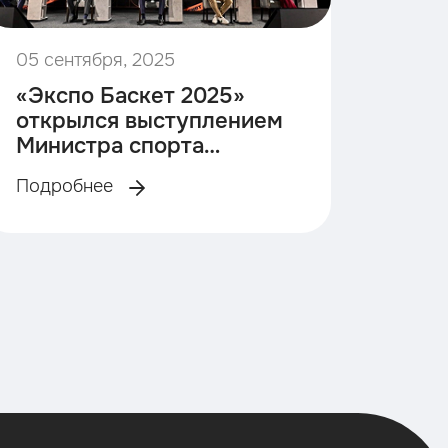
05 сентября, 2025
«Экспо Баскет 2025»
открылся выступлением
Министра спорта
России- Михаила
Подробнее
Дегтярева.