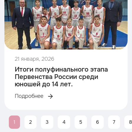
21 января, 2026
Итоги полуфинального этапа
Первенства России среди
юношей до 14 лет.
Подробнее
1
2
3
4
5
6
7
8