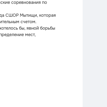
йские соревнования по
нда СШОР Мытищи, которая
дительным счетом.
отелось бы, явной борьбы
спределение мест,