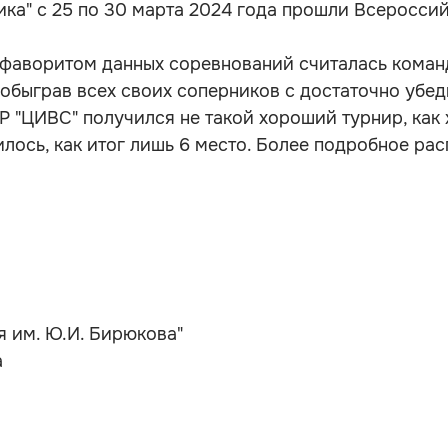
Ника" с 25 по 30 марта 2024 года прошли Всеросси
м фаворитом данных соревнований считалась кома
 обыграв всех своих соперников с достаточно убе
"ЦИВС" получился не такой хороший турнир, как х
илось, как итог лишь 6 место. Более подробное ра
 им. Ю.И. Бирюкова"
а